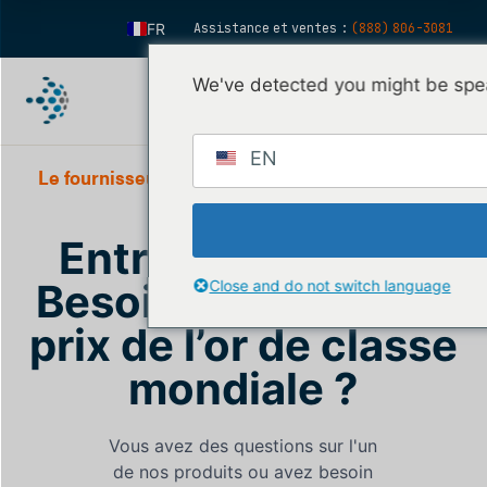
FR
Assistance et ventes :
(888) 806-3081
EN
We've detected you might be spea
ES
IT
EN
FI
Le fournisseur de logiciels #1 sur le marché des
métaux précieux
DE
Entrer en contact
ZH
KO
Besoin d’une API de
Close and do not switch language
NL
prix de l’or de classe
PT
mondiale ?
Vous avez des questions sur l'un
de nos produits ou avez besoin