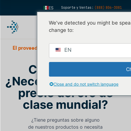
ES
Soporte y Ventas:
(888) 806-3081
EN
We've detected you might be speak
FR
change to:
IT
FI
El proveedor de software #1 en el mercado de
EN
metales preciosos
DE
Contáctenos
ZH
C
KO
¿Necesita una API de
Close and do not switch language
NL
precio del oro de
PT
clase mundial?
¿Tiene preguntas sobre alguno
de nuestros productos o necesita