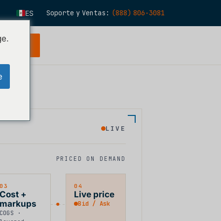
Soporte y Ventas:
(888) 806-3081
ES
EN
ge.
 gratuita
FR
IT
e
FI
DE
ZH
KO
LIVE
NL
PRICED ON DEMAND
PT
03
04
Cost +
Live price
markups
Bid / Ask
COGS ·