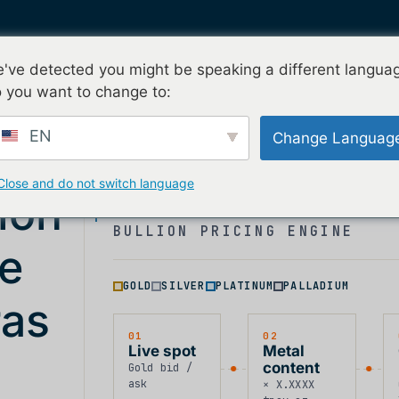
've detected you might be speaking a different langua
Solicitar mi prueba
imos
¿Por qué nFusion?
Contacto
 you want to change to:
EN
Change Languag
Close and do not switch language
ción
BULLION PRICING ENGINE
ge
GOLD
SILVER
PLATINUM
PALLADIUM
ras
01
02
Live spot
Metal
content
Gold bid /
ask
× X.XXXX