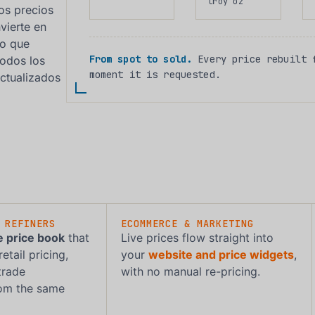
troy oz
os precios
vierte en
to que
From spot to sold.
Every price rebuilt f
Todos los
moment it is requested.
ctualizados
 REFINERS
ECOMMERCE & MARKETING
 price book
that
Live prices flow straight into
etail pricing,
your
website and price widgets
,
trade
with no manual re-pricing.
rom the same