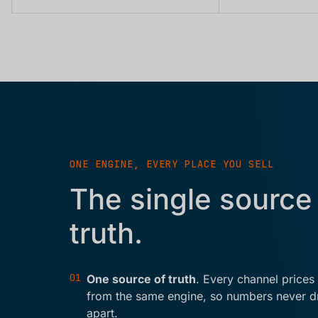
ONE ENGINE, EVERY PLACE YOU SELL
The single source 
truth.
01
One source of truth
. Every channel prices
from the same engine, so numbers never dr
apart.