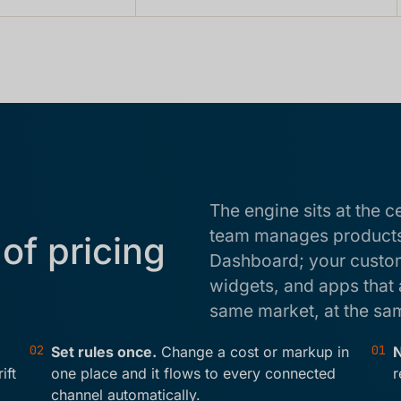
The engine sits at the c
team manages products,
of pricing
Dashboard; your custome
widgets, and apps that 
same market, at the sam
02
01
Set rules once.
Change a cost or markup in
N
ift
one place and it flows to every connected
r
channel automatically.