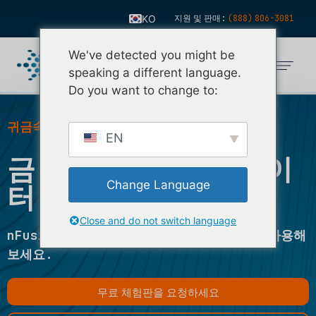
KO
지원 및 판매:
(888) 806-3081
EN
We've detected you might be
ES
speaking a different language.
FR
Do you want to change to:
IT
귀금속 시장의 #1 소프트웨어 공급업체
FI
EN
금 및 은 현물 시장 데이
DE
ZH
Change Language
터 소싱 - 중요한 이유
NL
Close and do not switch language
PT
nFusion 소프트웨어를 14일 동안 무료로 사용해
보세요.
무료 체험판을 요청하세요