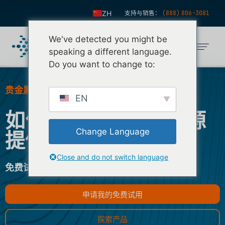
ZH
支持与销售：
(888) 806-3081
EN
We've detected you might be
ES
speaking a different language.
FR
Do you want to change to:
IT
贵金属市场的#1软件提供商
FI
EN
如何选择贵金属数据源
DE
KO
Change Language
提供商
NL
Close and do not switch language
PT
免费试用 nFusion 软件 14 天。
申请我的免费试用
探索产品