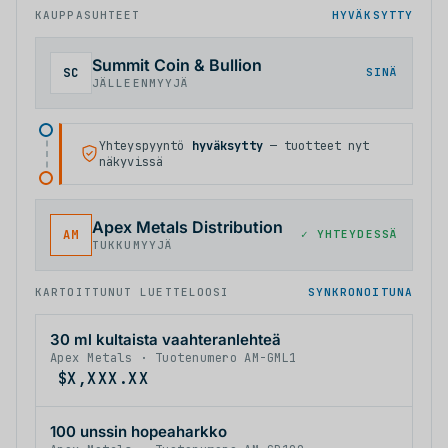
KAUPPASUHTEET
HYVÄKSYTTY
Summit Coin & Bullion
SC
SINÄ
JÄLLEENMYYJÄ
Yhteyspyyntö
hyväksytty
— tuotteet nyt
näkyvissä
Apex Metals Distribution
AM
✓
YHTEYDESSÄ
TUKKUMYYJÄ
KARTOITTUNUT LUETTELOOSI
SYNKRONOITUNA
X
X
X
X
X
X
30 ml kultaista vaahteranlehteä
X
X
X
X
X
X
Apex Metals · Tuotenumero AM-GML1
X
X
X
X
X
X
$
,
.
X
X
X
X
X
X
X
X
X
X
X
X
X
X
X
X
X
X
100 unssin hopeaharkko
X
X
X