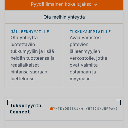
Pyydä ilmainen kokeilujakso ->
Ota meihin yhteyttä
JÄLLEENMYYJILLE
TUKKUKAUPPIAILLE
Ota yhteyttä
Avaa varastosi
luotettaviin
pätevien
tukkumyyjiin ja lisää
jälleenmyyjien
heidän tuotteensa ja
verkostolle, jotka
reaaliaikaiset
ovat valmiita
hintansa suoraan
ostamaan ja
luetteloosi.
myymään.
Tukkumyynti
YHTEYDESSÄ
1/4 YHTEISKUMPPANI
Connect