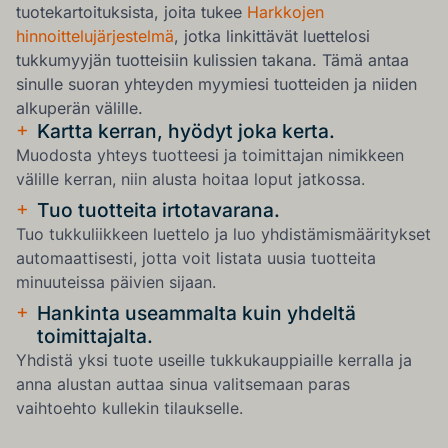
tuotekartoituksista, joita tukee
Harkkojen
hinnoittelujärjestelmä
, jotka linkittävät luettelosi
tukkumyyjän tuotteisiin kulissien takana. Tämä antaa
sinulle suoran yhteyden myymiesi tuotteiden ja niiden
alkuperän välille.
+
Kartta kerran, hyödyt joka kerta.
Muodosta yhteys tuotteesi ja toimittajan nimikkeen
välille kerran, niin alusta hoitaa loput jatkossa.
+
Tuo tuotteita irtotavarana.
Tuo tukkuliikkeen luettelo ja luo yhdistämismääritykset
automaattisesti, jotta voit listata uusia tuotteita
minuuteissa päivien sijaan.
+
Hankinta useammalta kuin yhdeltä
toimittajalta.
Yhdistä yksi tuote useille tukkukauppiaille kerralla ja
anna alustan auttaa sinua valitsemaan paras
vaihtoehto kullekin tilaukselle.