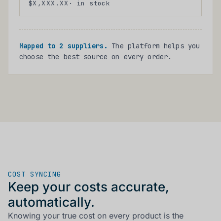
X
X
X
X
X
X
$
,
.
· in stock
X
X
X
X
X
X
X
X
X
X
X
X
Mapped to 2 suppliers.
The platform helps you
choose the best source on every order.
COST SYNCING
Keep your costs accurate,
automatically.
Knowing your true cost on every product is the