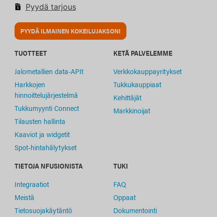
Pyydä tarjous
PYYDÄ ILMAINEN KOKEILUJAKSONI
TUOTTEET
KETÄ PALVELEMME
Jalometallien data-APIt
Verkkokauppayritykset
Harkkojen
Tukkukauppiaat
hinnoittelujärjestelmä
Kehittäjät
Tukkumyynti Connect
Markkinoijat
Tilausten hallinta
Kaaviot ja widgetit
Spot-hintahälytykset
TIETOJA NFUSIONISTA
TUKI
Integraatiot
FAQ
Meistä
Oppaat
Tietosuojakäytäntö
Dokumentointi