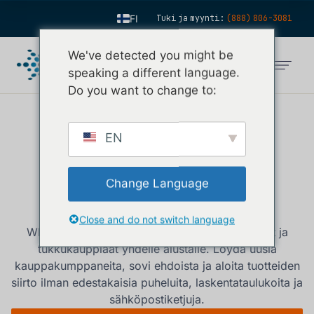
FI
Tuki ja myynti:
(888) 806-3081
EN
We've detected you might be
ES
speaking a different language.
FR
Do you want to change to:
IT
Yhdistä oikeisiin
DE
EN
kumppaneihin. Käy
ZH
kauppaa luottavaisin
KO
Change Language
NL
mielin.
Close and do not switch language
PT
Wholesale Connect yhdistää vähittäiskauppiaat ja
tukkukauppiaat yhdelle alustalle. Löydä uusia
kauppakumppaneita, sovi ehdoista ja aloita tuotteiden
siirto ilman edestakaisia puheluita, laskentataulukoita ja
sähköpostiketjuja.