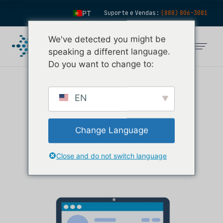
PT
Suporte e Vendas:
(888) 806-3081
EN
We've detected you might be
ES
speaking a different language.
FR
Do you want to change to:
IT
AS ÚLTIMAS
FI
EN
DE
NOTÍCIAS DA
ZH
Change Language
NFUSION
KO
SOLUTIONS
Close and do not switch language
NL