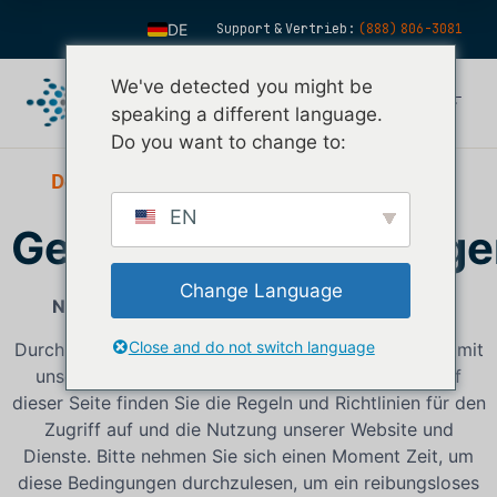
DE
Support & Vertrieb:
(888) 806-3081
EN
We've detected you might be
ES
speaking a different language.
FR
Do you want to change to:
IT
Der #1-Softwareanbieter im Edelmetallmarkt
FI
EN
Geschäftsbedingunge
ZH
KO
Change Language
Nutzungsbedingungen von nFusion Solutions
NL
Close and do not switch language
Durch die Nutzung unserer Dienste erklären Sie sich mit
PT
unseren Geschäftsbedingungen einverstanden. Auf
dieser Seite finden Sie die Regeln und Richtlinien für den
Zugriff auf und die Nutzung unserer Website und
Dienste. Bitte nehmen Sie sich einen Moment Zeit, um
diese Bedingungen durchzulesen, um ein reibungsloses