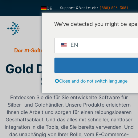
DE
Support & Vertrieb:
(888) 806-3081
EN
We've detected you might be spea
ES
FR
EN
IT
Der #1-Softwareanbieter im Edelmetallmarkt
FI
Gold Dealer Software
ZH
Solutions
KO
Close and do not switch language
NL
Entdecken Sie die für Sie entwickelte Software für
PT
Silber- und Goldhändler. Unsere Produkte erleichtern
Ihnen die Arbeit und sorgen für einen reibungsloseren
Geschäftsablauf. Und das alles mit schneller, nahtloser
Integration in die Tools, die Sie bereits verwenden. Und
das unabhängig von Ihrer Rolle, vom E-Commerce-