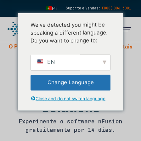
PT
Suporte e Vendas:
(888) 806-3081
EN
We've detected you might be
ES
speaking a different language.
FR
Do you want to change to:
O Provedor de Software #1 no Mercado de Metais
Preciosos
IT
FI
EN
As últimas
DE
notícias da
ZH
Change Language
nFusion
KO
Close and do not switch language
NL
Solutions
Experimente o software nFusion
gratuitamente por 14 dias.