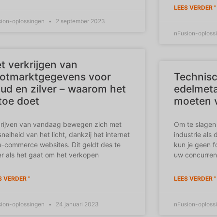
LEES VERDER "
sion-oplossingen
2 september 2023
nFusion-oploss
t verkrijgen van
otmarktgegevens voor
Technisc
ud en zilver – waarom het
edelmeta
toe doet
moeten 
rijven van vandaag bewegen zich met
Om te slagen
snelheid van het licht, dankzij het internet
industrie als
e-commerce websites. Dit geldt des te
kun je geen f
r als het gaat om het verkopen
uw concurrent
S VERDER "
LEES VERDER "
sion-oplossingen
24 januari 2023
nFusion-oploss