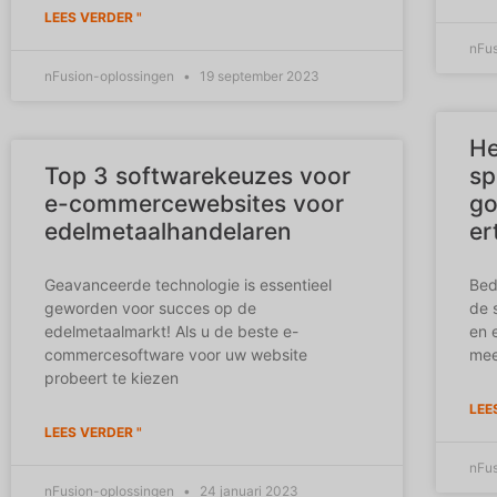
LEES VERDER "
nFu
nFusion-oplossingen
19 september 2023
He
Top 3 softwarekeuzes voor
sp
e-commercewebsites voor
go
edelmetaalhandelaren
er
Geavanceerde technologie is essentieel
Bed
geworden voor succes op de
de 
edelmetaalmarkt! Als u de beste e-
en 
commercesoftware voor uw website
mee
probeert te kiezen
LEE
LEES VERDER "
nFu
nFusion-oplossingen
24 januari 2023