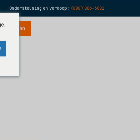
Ondersteuning en verkoop:
(888) 806-3081
L
N
ge.
periode aan
S
R
e
E
H
O
T