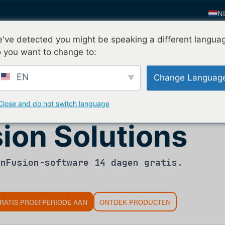
N
E
've detected you might be speaking a different langua
Vraag mijn gratis proef
n
Waarom nFusion
Contact
E
 you want to change to:
F
releverancier op de markt voor edelmetalen
EN
Change Languag
IT
atste nieuws van
FI
Close and do not switch language
D
ion Solutions
Z
K
 nFusion-software 14 dagen gratis.
P
RATIS PROEFPERIODE AAN
ONTDEK PRODUCTEN