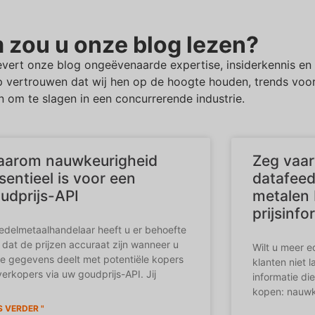
zou u onze blog lezen?
levert onze blog ongeëvenaarde expertise, insiderkennis e
 vertrouwen dat wij hen op de hoogte houden, trends voor
en om te slagen in een concurrerende industrie.
arom nauwkeurigheid
Zeg vaar
sentieel is voor een
datafeed
udprijs-API
metalen 
prijsinfo
 edelmetaalhandelaar heeft u er behoefte
 dat de prijzen accuraat zijn wanneer u
Wilt u meer 
e gegevens deelt met potentiële kopers
klanten niet 
verkopers via uw goudprijs-API. Jij
informatie di
kopen: nauwk
S VERDER "