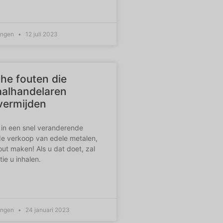
ingen
12 juli 2023
he fouten die
alhandelaren
vermijden
 in een snel veranderende
 de verkoop van edele metalen,
out maken! Als u dat doet, zal
ie u inhalen.
ingen
24 januari 2023