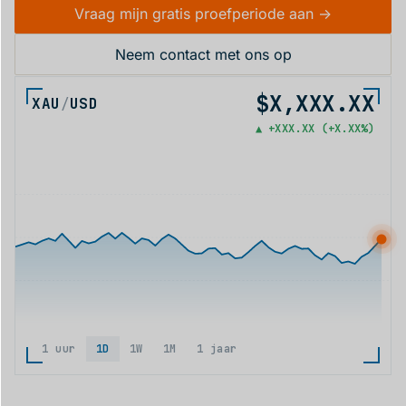
Vraag mijn gratis proefperiode aan ->
Neem contact met ons op
$X,XXX.XX
XAU
/
USD
▲ +XXX.XX (+X.XX%)
1 uur
1D
1W
1M
1 jaar