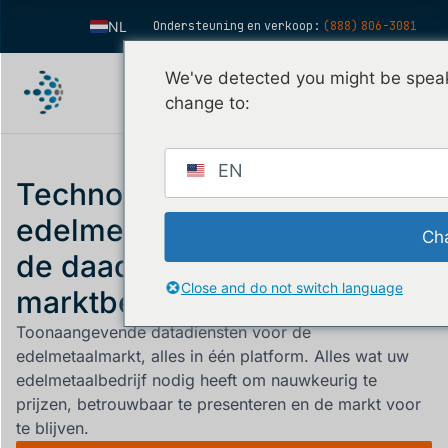
NL
Ondersteuning en verkoop:
(888) 806-3081
EN
We've detected you might be speak
ES
change to:
FR
IT
EN
Technologie voor
FI
edelmetalen, afgestemd op
DE
Ch
de daadwerkelijke
ZH
Close and do not switch language
KO
marktbewegingen.
PT
Toonaangevende datadiensten voor de
edelmetaalmarkt, alles in één platform. Alles wat uw
edelmetaalbedrijf nodig heeft om nauwkeurig te
prijzen, betrouwbaar te presenteren en de markt voor
te blijven.