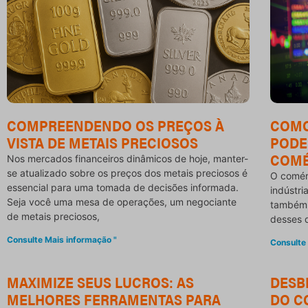
COMPREENDENDO OS PREÇOS À
COMO
VISTA DE METAIS PRECIOSOS
PODE
COMÉ
Nos mercados financeiros dinâmicos de hoje, manter-
se atualizado sobre os preços dos metais preciosos é
O comér
essencial para uma tomada de decisões informada.
indústri
Seja você uma mesa de operações, um negociante
também 
de metais preciosos,
desses 
Consulte Mais informação "
Consulte
MAXIMIZE SEUS LUCROS: AS
DESB
MELHORES FERRAMENTAS PARA
DO C