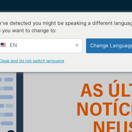
've detected you might be speaking a different langua
Solicite meu teste gratu
mos
Por que nFusion
Contato
 you want to change to:
EN
Change Languag
Close and do not switch language
AS ÚL
NOTÍC
NFU