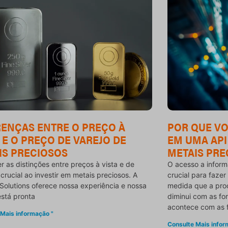
RENÇAS ENTRE O PREÇO À
POR QUE VO
 E O PREÇO DE VAREJO DE
EM UMA API
IS PRECIOSOS
METAIS PRE
 as distinções entre preços à vista e de
O acesso a inform
 crucial ao investir em metais preciosos. A
crucial para fazer
Solutions oferece nossa experiência e nossa
medida que a proc
está pronta
diminui com as f
acontece com as 
 Mais informação "
Consulte Mais infor