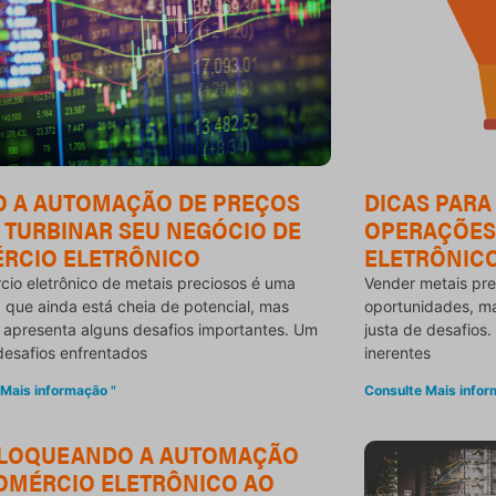
 A AUTOMAÇÃO DE PREÇOS
DICAS PARA
 TURBINAR SEU NEGÓCIO DE
OPERAÇÕES
RCIO ELETRÔNICO
ELETRÔNICO
cio eletrônico de metais preciosos é uma
Vender metais pre
a que ainda está cheia de potencial, mas
oportunidades, m
apresenta alguns desafios importantes. Um
justa de desafios
desafios enfrentados
inerentes
 Mais informação "
Consulte Mais infor
LOQUEANDO A AUTOMAÇÃO
OMÉRCIO ELETRÔNICO AO