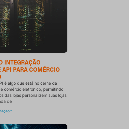
O INTEGRAÇÃO
E API PARA COMÉRCIO
O
PI é algo que está no cerne da
de comércio eletrônico, permitindo
os das lojas personalizem suas lojas
ada de
mação "