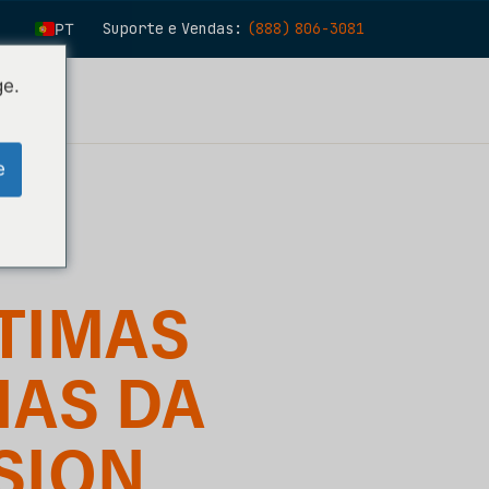
Suporte e Vendas:
(888) 806-3081
PT
EN
ge.
ito
ES
FR
e
IT
FI
DE
ZH
TIMAS
KO
NL
IAS DA
SION