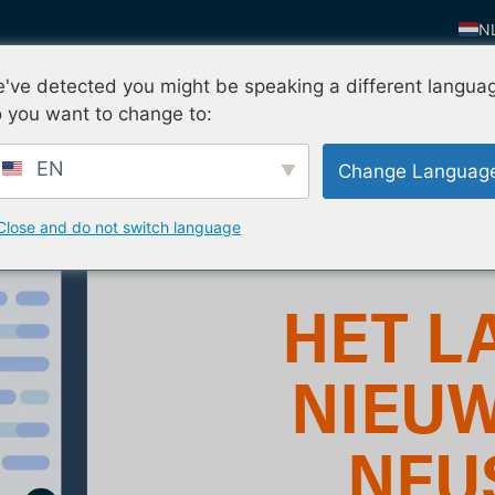
N
E
've detected you might be speaking a different langua
Vraag mijn gratis proef
n
Waarom nFusion
Contact
E
 you want to change to:
F
EN
Change Languag
IT
FI
Close and do not switch language
D
Z
HET L
K
P
NIEUW
NFU