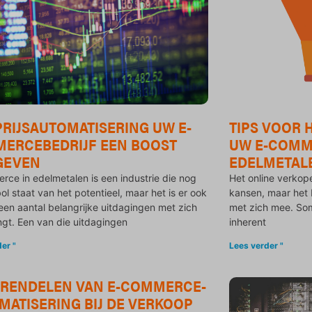
PRIJSAUTOMATISERING UW E-
TIPS VOOR 
ERCEBEDRIJF EEN BOOST
UW E-COMME
GEVEN
EDELMETAL
ce in edelmetalen is een industrie die nog
Het online verkop
ol staat van het potentieel, maar het is er ook
kansen, maar het 
een aantal belangrijke uitdagingen met zich
met zich mee. So
gt. Een van die uitdagingen
inherent
er "
Lees verder "
RENDELEN VAN E-COMMERCE-
MATISERING BIJ DE VERKOOP