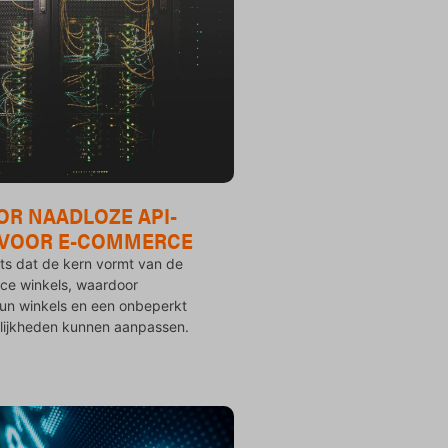
R NAADLOZE API-
E VOOR E-COMMERCE
iets dat de kern vormt van de
e winkels, waardoor
un winkels en een onbeperkt
ijkheden kunnen aanpassen.