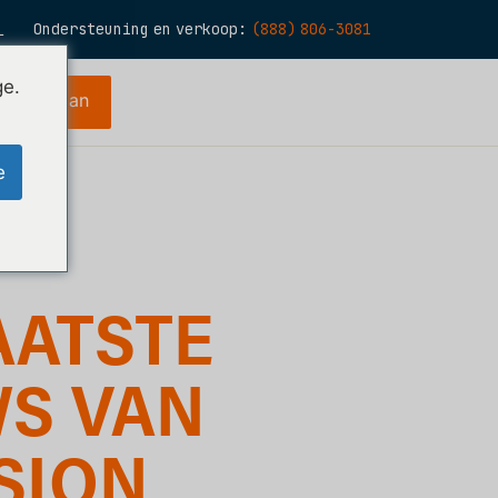
Ondersteuning en verkoop:
(888) 806-3081
L
N
ge.
periode aan
S
R
e
E
H
AATSTE
O
T
S VAN
SION