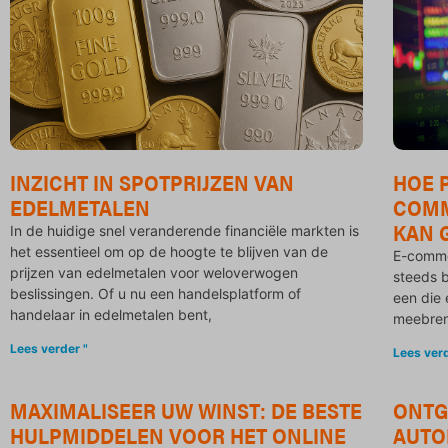
INZICHT IN SPOTPRIJZEN VAN
HOE 
EDELMETALEN
COMM
KAN 
In de huidige snel veranderende financiële markten is
het essentieel om op de hoogte te blijven van de
E-commer
prijzen van edelmetalen voor weloverwogen
steeds b
beslissingen. Of u nu een handelsplatform of
een die 
handelaar in edelmetalen bent,
meebren
Lees verder "
Lees verd
MAXIMALISEER UW WINST: DE BESTE
ONTG
HULPMIDDELEN VOOR HET ONLINE
AUTO