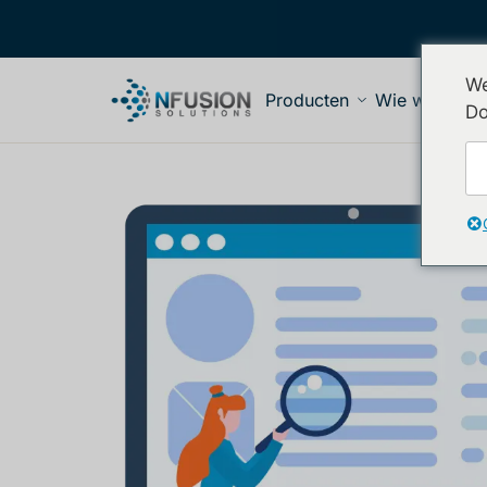
We
Producten
Wie we diene
Do