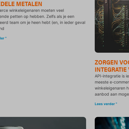
EDELE METALEN
rce winkeleigenaren moeten veel
lende petten op hebben. Zelfs als je een
eerd team om je heen hebt (en, in ieder geval
nd
er "
ZORGEN VOO
INTEGRATI
API-integratie is 
meeste e-commerc
winkeleigenaren h
aanbod aan mogel
Lees verder "