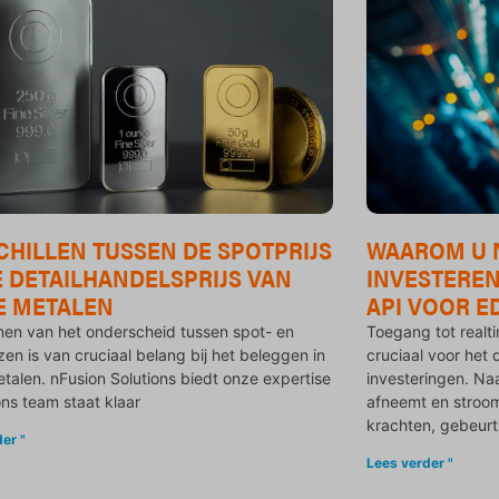
CHILLEN TUSSEN DE SPOTPRIJS
WAAROM U 
E DETAILHANDELSPRIJS VAN
INVESTEREN 
E METALEN
API VOOR E
nen van het onderscheid tussen spot- en
Toegang tot realti
ijzen is van cruciaal belang bij het beleggen in
cruciaal voor het
talen. nFusion Solutions biedt onze expertise
investeringen. Na
ns team staat klaar
afneemt en stroo
krachten, gebeurt
er "
Lees verder "