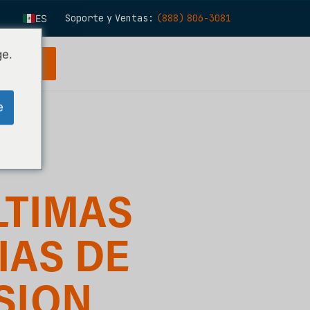
Soporte y Ventas:
(888) 806-3081
ES
EN
ge.
 gratuita
FR
IT
e
FI
DE
ZH
KO
LTIMAS
NL
PT
IAS DE
SION