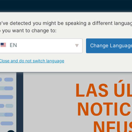
've detected you might be speaking a different langua
Solicitar mi prueba
imos
¿Por qué nFusion?
Contacto
 you want to change to:
EN
Change Languag
Close and do not switch language
LAS Ú
NOTIC
NFU