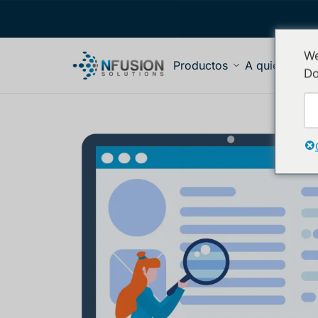
We
Productos
A quién serv
Do